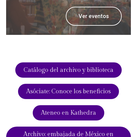
Ver eventos
Ver eventos
Ver eventos
Ver eventos
Ver eventos
Ver eventos
Ver eventos
Ver eventos
Ver eventos
Ver eventos
Ver eventos
Ver eventos
Catálogo del archivo y biblioteca
Asóciate: Conoce los beneficios
Ateneo en Kathedra
Archivo: embajada de México en