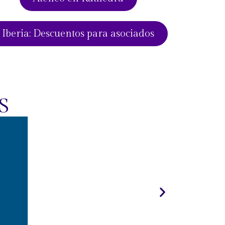
Iberia: Descuentos para asociados
S
Ent
Pe
Ba