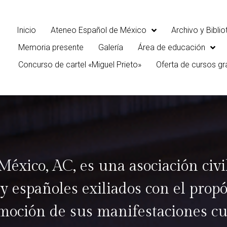
Inicio
Ateneo Español de México
Archivo y Bibli
Memoria presente
Galería
Área de educación
Concurso de cartel «Miguel Prieto»
Oferta de cursos gr
México, AC, es una asociación civ
y españoles exiliados con el propó
omoción de sus manifestaciones cu