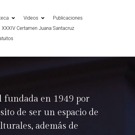
oteca
Videos
Publicaciones
XXXIV Certamen Juana Santacruz
atuitos
il fundada en 1949 por
sito de ser un espacio de
lturales, además de